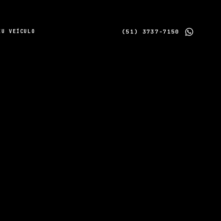
(51) 3737-7150
EU VEÍCULO
A > Z
A > Z
Z > A
Preço menor para maior
Preço maior para menor
KM menor para maior
KM maior para menor